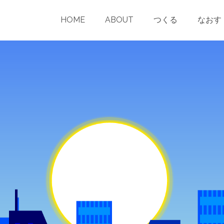
nchama.com/wp-content/themes/pinnacle/templates/blog-post-he
HOME
ABOUT
つくる
なおす
public_html/conchama.com/wp-content/themes/pinnacle/templat