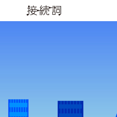
Warning
: Undefined array key 0 in
/home/c8191760/public_html/co
Warning
: Attempt to read property "name" on null in
/home/c8191760/