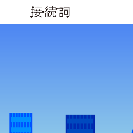
Warning
: Undefined array key 0 in
/home/c8191760/public_html/co
Warning
: Attempt to read property "name" on null in
/home/c8191760/