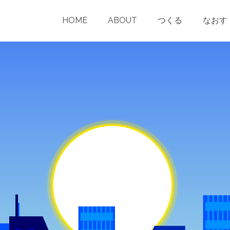
nchama.com/wp-content/themes/pinnacle/templates/blog-post-he
HOME
ABOUT
つくる
なおす
public_html/conchama.com/wp-content/themes/pinnacle/templat