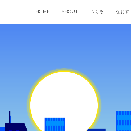
nchama.com/wp-content/themes/pinnacle/templates/blog-post-he
HOME
ABOUT
つくる
なおす
public_html/conchama.com/wp-content/themes/pinnacle/templat