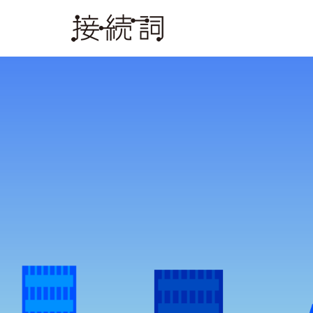
Warning
: Undefined array key 0 in
/home/c8191760/public_html/co
Warning
: Attempt to read property "name" on null in
/home/c8191760/