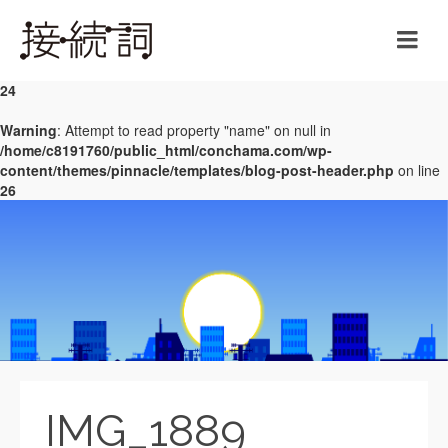
Warning
: Undefined array key 0 in
/home/c8191760/public_html/conchama.com/wp-
content/themes/pinnacle/templates/blog-post-header.php
on line
24
Warning
: Attempt to read property "name" on null in
/home/c8191760/public_html/conchama.com/wp-
content/themes/pinnacle/templates/blog-post-header.php
on line
26
IMG_1889