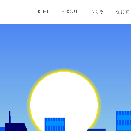
nchama.com/wp-content/themes/pinnacle/templates/blog-post-he
HOME
ABOUT
つくる
なおす
public_html/conchama.com/wp-content/themes/pinnacle/templat