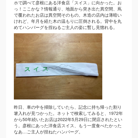
ホで調べて彦根にある洋食店「スイス」に向かった。お
っ！ここかな？情報通り、地面から突き出た異空間、蔦
で覆われたお店は異空間そのもの。木造の店内は薄暗い
けれど、年月を経た木の温もりに圧倒される。背中を丸
めてハンバーグを捏ねるご主人の姿に暫し見惚れる。
昨日、車の中を掃除していたら、記念に持ち帰った割り
箸入れが見つかった。ネットで検索してみると、1972年
から50年続いたお店は2022年5月29日に閉店されたとい
う。彦根にあった洋食店スイス、もう一度食べたかった
なあ…ご主人が捏ねたハンバーグ。