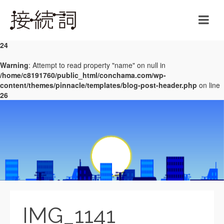
Warning
: Undefined array key 0 in
/home/c8191760/public_html/conchama.com/wp-
content/themes/pinnacle/templates/blog-post-header.php
on line
24
Warning
: Attempt to read property "name" on null in
/home/c8191760/public_html/conchama.com/wp-
content/themes/pinnacle/templates/blog-post-header.php
on line
26
IMG_1141