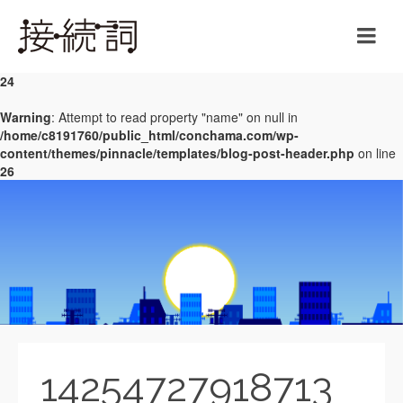
Warning
: Undefined array key 0 in
/home/c8191760/public_html/conchama.com/wp-
content/themes/pinnacle/templates/blog-post-header.php
on line
24
Warning
: Attempt to read property "name" on null in
/home/c8191760/public_html/conchama.com/wp-
content/themes/pinnacle/templates/blog-post-header.php
on line
26
14254727918713