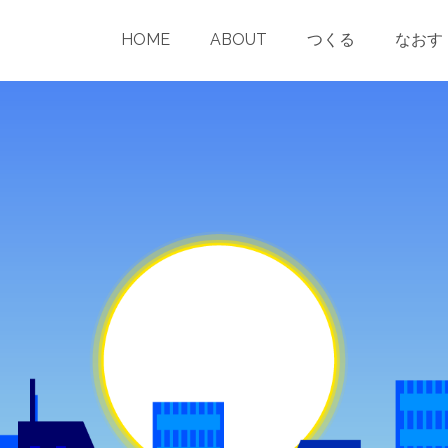
nchama.com/wp-content/themes/pinnacle/templates/blog-post-he
HOME
ABOUT
つくる
なおす
public_html/conchama.com/wp-content/themes/pinnacle/templat