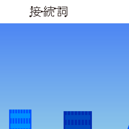
Warning
: Undefined array key 0 in
/home/c8191760/public_html/co
Warning
: Attempt to read property "name" on null in
/home/c8191760/